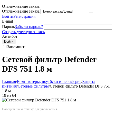
Отслеживание заказа
Отслеживание заказа
Войти
Регистрация
E-mail
Пароль
Забыли пароль?
Создать учетную запись
Антибот
Войти
Запомнить
Сетевой фильтр Defender
DFS 751 1.8 м
Главная
/
Компьютеры, ноутбуки и периферия
/
Защита
питания
/
Сетевые фильтры
/
Сетевой фильтр Defender DFS 751
1.8 м
19
из
64
Наведите на картинку для увеличения