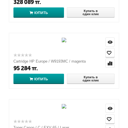
328 089
тг.
Купить в
КУПИТЬ
один клик
Cartridge HP Europe / W9193MC / magenta
95 284
тг.
Купить в
КУПИТЬ
один клик
Toner Canon / C / EXV 65 / Laser