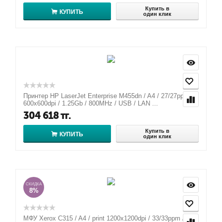
Купить в
КУПИТЬ
один клик
Принтер HP LaserJet Enterprise M455dn / A4 / 27/27ppm /
600x600dpi / 1.25Gb / 800MHz / USB / LAN ...
304 618
тг.
Купить в
КУПИТЬ
один клик
СКИДКА
8%
МФУ Xerox C315 / A4 / print 1200x1200dpi / 33/33ppm /