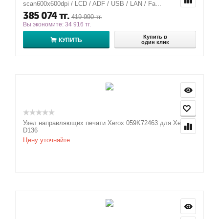
scan600x600dpi / LCD / ADF / USB / LAN / Fa...
385 074
тг.
419 990
тг.
Вы экономите:
34 916
тг.
Купить в
КУПИТЬ
один клик
Узел направляющих печати Xerox 059K72463 для Xerox
D136
Цену уточняйте