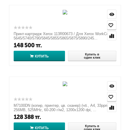
Принт-картридж Xerox 113R00673 / Для Xerox WorkCentre
5645/5740/5790/5845/5855/5865/5875/5890/245...
148 500
тг.
Купить в
КУПИТЬ
один клик
M7100DN (копир, принтер, цв. сканер) (чб., A4, 33ppm,
256MB, 525MHz, 60-200 г/м2, 1200x1200 dpi, ...
128 388
тг.
Купить в
КУПИТЬ
один клик