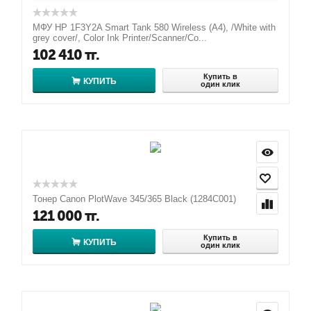
МФУ HP 1F3Y2A Smart Tank 580 Wireless (A4), /White with
grey cover/, Color Ink Printer/Scanner/Co...
102 410
тг.
Купить в
КУПИТЬ
один клик
Тонер Canon PlotWave 345/365 Black (1284C001)
121 000
тг.
Купить в
КУПИТЬ
один клик