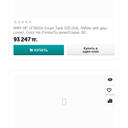
МФУ HP 1F3W2A Smart Tank 520 (A4), /White with grey
cover/, Color Ink Printer/Scanner/Copier, 60...
93 247
тг.
Купить в
КУПИТЬ
один клик