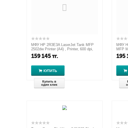
МФУ HP 2R3E3A LaserJet Tank MFP
МФУ HP
2502dw Printer (A4) , Printer, 600 dpi,
MFP M1
22 ppm, 64 MB, 500 MHz, 2...
Printer
159 145
тг.
195 
MHz,..
КУПИТЬ
Купить в
один клик
о