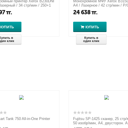
ромный принтер Xerox B230DNI
Монохромное МФУ Xerox B315D
 Лазерный / 34 стр/мин / 250+1
A4 / Лазерное / 42 стр/мин / P/
 емкость лотков пода...
Дуплекс / 40-sheet ADF / 2...
97
тг.
24 638
тг.
КУПИТЬ
КУПИТЬ
Купить в
Купить в
дин клик
один клик
rt Tank 750 All-in-One Printer
Fujitsu SP-1425 сканер, 25 стр/
50 изобр/мин, А4, двусторон. 
планшетный блок, USB 2.0