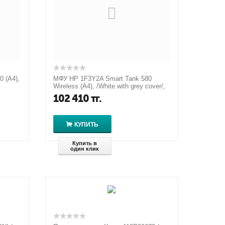
 (A4),
МФУ HP 1F3Y2A Smart Tank 580
k
Wireless (A4), /White with grey cover/,
Color Ink Printer/Scanner/Co...
102 410
тг.
КУПИТЬ
Купить в
один клик