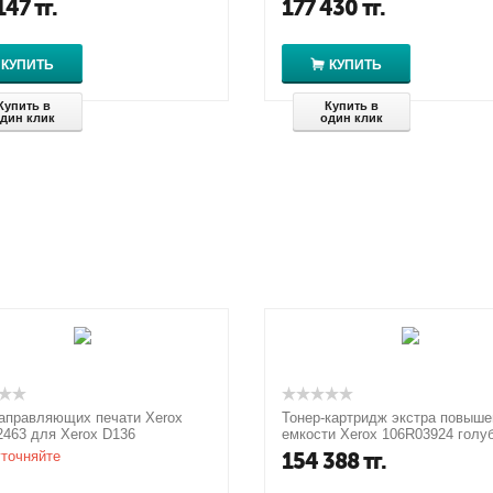
147
тг.
177 430
тг.
КУПИТЬ
КУПИТЬ
Купить в
Купить в
дин клик
один клик
аправляющих печати Xerox
Тонер-картридж экстра повыше
463 для Xerox D136
емкости Xerox 106R03924 голу
для Xerox VersaLink C600N/DN /
точняйте
154 388
тг.