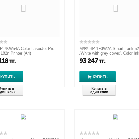
 7KW54A Color LaserJet Pro
МФУ HP 1F3W2A Smart Tank 520
82n Printer (A4)
/White with grey cover/, Color In
/Scanner/Copier, 600 dpi, 800
Printer/Scanner/Copier, 60...
118
тг.
93 247
тг.
.
КУПИТЬ
КУПИТЬ
Купить в
Купить в
дин клик
один клик