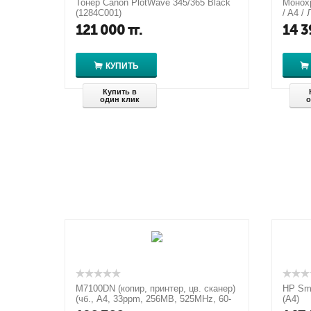
Тонер Canon PlotWave 345/365 Black
Монох
(1284C001)
/ A4 /
стр. -
121 000
тг.
14 3
КУПИТЬ
Купить в
один клик
о
M7100DN (копир, принтер, цв. сканер)
HP Sma
(чб., A4, 33ppm, 256MB, 525MHz, 60-
(A4)
200 г/м2, 1200x1200 dpi, ...