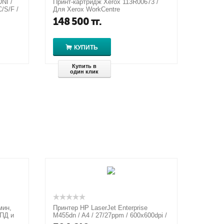
NI /
Принт-картридж Xerox 113R00673 /
C/S/F /
Для Xerox WorkCentre
5645/5740/5790/5845/5855/5865/5875/5
148 500
тг.
890/245...
КУПИТЬ
Купить в
один клик
мин,
Принтер HP LaserJet Enterprise
АПД и
M455dn / A4 / 27/27ppm / 600x600dpi /
1.25Gb / 800MHz / USB / LAN ...