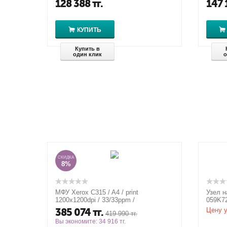
128 388
тг.
147 
КУПИТЬ
Купить в
один клик
о
СКИДКА
8%
МФУ Xerox C315 / A4 / print
Узел н
1200x1200dpi / 33/33ppm /
059K72
scan600x600dpi / LCD / ADF / USB /
385 074
тг.
Цену у
419 990
тг.
LAN / Fa...
Вы экономите:
34 916
тг.