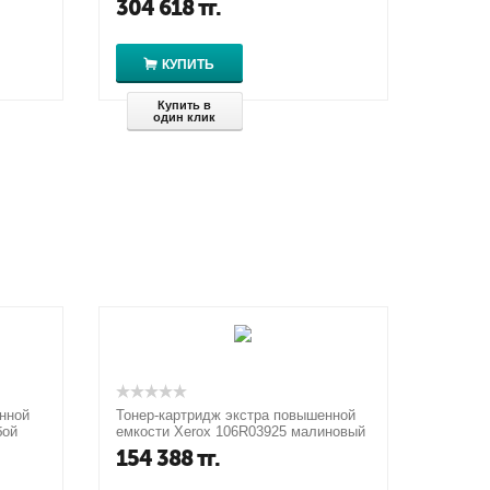
304 618
тг.
КУПИТЬ
Купить в
один клик
нной
Тонер-картридж экстра повышенной
бой
емкости Xerox 106R03925 малиновый
 1...
для Xerox VersaLink C600N/DN /...
154 388
тг.