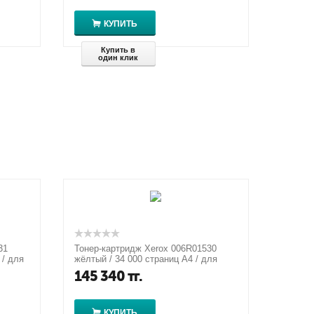
КУПИТЬ
Купить в
один клик
31
Тонер-картридж Xerox 006R01530
 / для
жёлтый / 34 000 страниц А4 / для
Xerox Color 550/560/570
145 340
тг.
КУПИТЬ