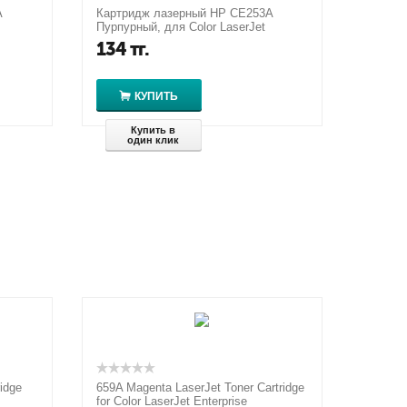
A
Картридж лазерный HP CE253A
Пурпурный, для Color LaserJet
CM3530/fs/CP3525dn/n/x, 7000
134
тг.
страниц
КУПИТЬ
Купить в
один клик
idge
659A Magenta LaserJet Toner Cartridge
for Color LaserJet Enterprise