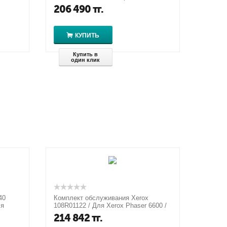
77...
M856dn/M856X/M776z/M776zs/M77...
206 490
тг.
КУПИТЬ
Купить в
один клик
40
Комплект обслуживания Xerox
ля
108R01122 / Для Xerox Phaser 6600 /
WorkCentre 6605/6655 / VersaLink ...
214 842
тг.