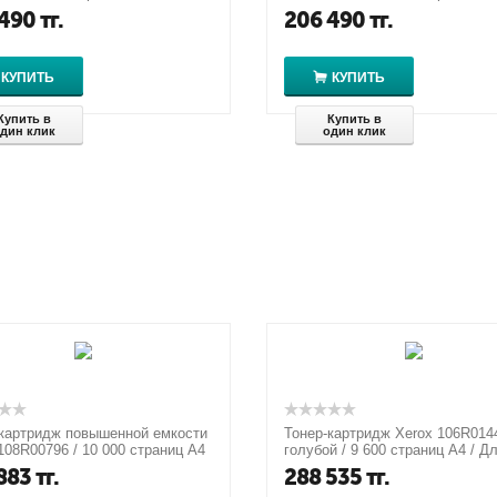
n/M856X/M776z/M776zs/M776d.
M856dn/M856X/M776z/M776zs/M
 490
тг.
206 490
тг.
КУПИТЬ
КУПИТЬ
Купить в
Купить в
дин клик
один клик
картридж повышенной емкости
Тонер-картридж Xerox 106R014
108R00796 / 10 000 страниц А4
голубой / 9 600 страниц А4 / Д
Phaser 3635
Xerox Phaser 7500
883
тг.
288 535
тг.