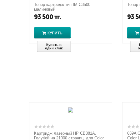
Тонер-картридж тип IM C3500
Тонер-
малиновый
93 500
тг.
93 5
КУПИТЬ
Купить в
один клик
о
Картридж лазерный HP CB381A,
659A C
Голубой на 21000 страниц, для Color
Color L