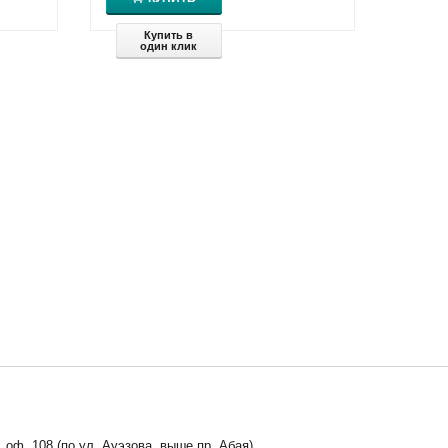
Купить в
один клик
, оф. 108 (по ул. Ауэзова, выше пр. Абая)