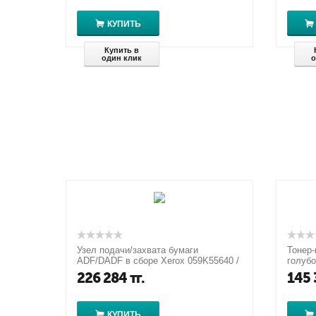
КУПИТЬ
Купить в
один клик
о
Узел подачи/захвата бумаги
Тонер-
ADF/DADF в сборе Xerox 059K55640 /
голубо
Для Xerox WorkCentre 5016/5020
Xerox 
226 284
тг.
145 
КУПИТЬ