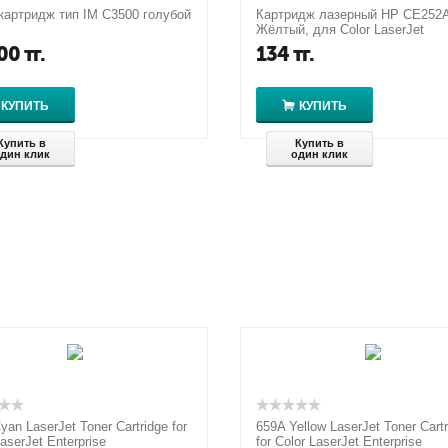
картридж тип IM C3500 голубой
Картридж лазерный HP CE252
Жёлтый, для Color LaserJet
CM3530/fs/CP3525dn/n/x, 7000
00
тг.
134
тг.
страниц
КУПИТЬ
КУПИТЬ
Купить в
Купить в
дин клик
один клик
yan LaserJet Toner Cartridge for
659A Yellow LaserJet Toner Cartr
aserJet Enterprise
for Color LaserJet Enterprise