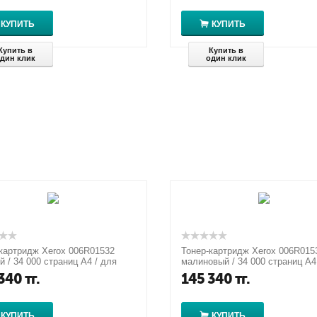
КУПИТЬ
КУПИТЬ
Купить в
Купить в
дин клик
один клик
картридж Xerox 006R01532
Тонер-картридж Xerox 006R015
й / 34 000 страниц А4 / для
малиновый / 34 000 страниц А4
Color 550/560/570
Xerox Color 550/560/570
340
тг.
145 340
тг.
КУПИТЬ
КУПИТЬ