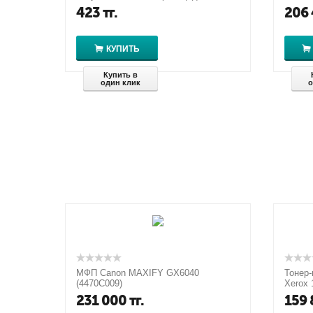
LaserJet CP6015/CM6030/CM6040
M856d
423
тг.
206
..
КУПИТЬ
Купить в
один клик
о
МФП Canon MAXIFY GX6040
Тонер-
(4470C009)
Xerox 
/ Для 
231 000
тг.
159 