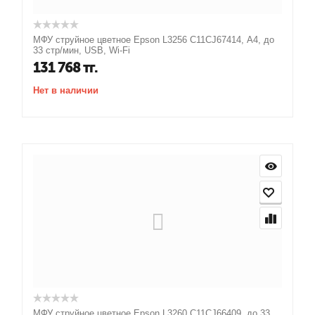
МФУ струйное цветное Epson L3256 C11CJ67414, А4, до
33 стр/мин, USB, Wi-Fi
131 768
тг.
Нет в наличии
МФУ струйное цветное Epson L3260 C11CJ66409, до 33