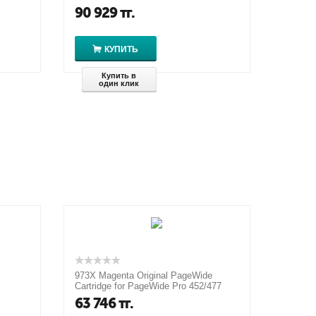
90 929
тг.
КУПИТЬ
Купить в
один клик
973X Magenta Original PageWide
Cartridge for PageWide Pro 452/477
MFP, up to 7000 pages
63 746
тг.