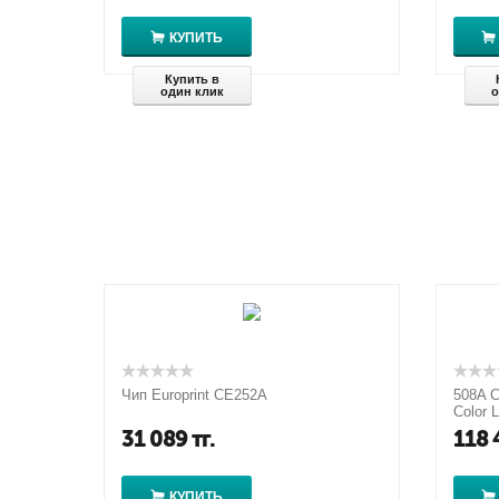
КУПИТЬ
Купить в
один клик
о
Чип Europrint CE252A
508A C
Color L
M552/M
31 089
тг.
118 
КУПИТЬ