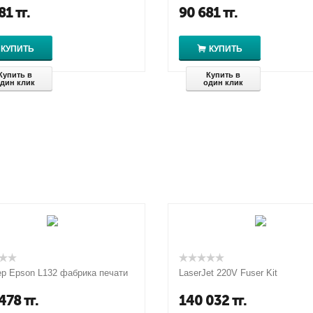
81
тг.
90 681
тг.
КУПИТЬ
КУПИТЬ
Купить в
Купить в
дин клик
один клик
р Epson L132 фабрика печати
LaserJet 220V Fuser Kit
478
тг.
140 032
тг.