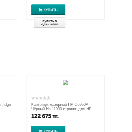
КУПИТЬ
Купить в
один клик
tridge
Картридж лазерный HP Q5950A
Чёрный На 11000 страниц для HP
ages
Color LaserJet 4700
122 675
тг.
КУПИТЬ