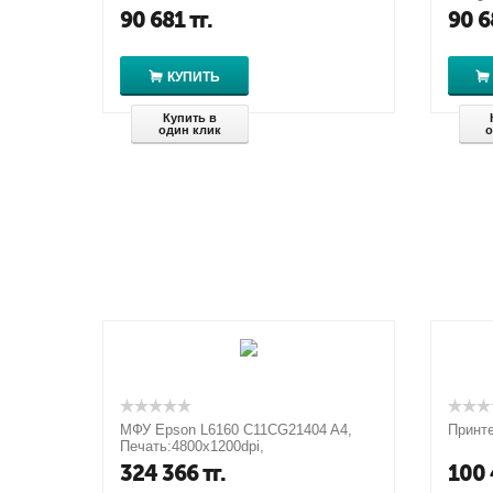
90 681
тг.
90 6
КУПИТЬ
Купить в
один клик
о
МФУ Epson L6160 C11CG21404 A4,
Принте
Печать:4800x1200dpi,
Сканер:1200x2400 dpi,
324 366
тг.
100 
Копир:1200x2400 dpi, USB