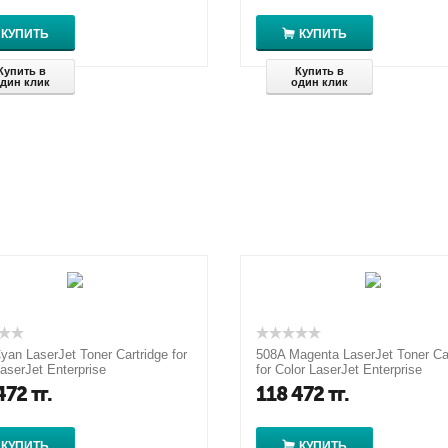
КУПИТЬ
КУПИТЬ
Купить в
Купить в
дин клик
один клик
yan LaserJet Toner Cartridge for
508A Magenta LaserJet Toner Car
aserJet Enterprise
for Color LaserJet Enterprise
553/M577, up to 5000 pages
M552/M553/M577, up to 5000 p
472
тг.
118 472
тг.
КУПИТЬ
КУПИТЬ