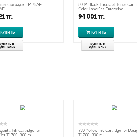
ный картридж HP 78AF
508A Black LaserJet Toner Cartri
AF
Color LaserJet Enterprise
M552/M553/M577, up to 6000 p
21
тг.
94 001
тг.
КУПИТЬ
КУПИТЬ
Купить в
Купить в
дин клик
один клик
genta Ink Cartridge for
730 Yellow Ink Cartridge for Desi
Jet T1700, 300 ml.
T1700, 300 ml.