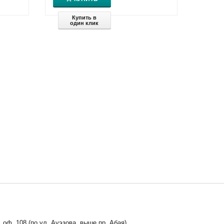
Купить в
один клик
, оф. 108 (по ул. Ауэзова, выше пр. Абая)