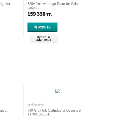
dge for
828A Yellow Image Drum for Color
LaserJet
ages
M855dn/M855x+/M855xh/M880z/M880z
159 338
тг.
+, up to 30000 pages.
КУПИТЬ
Купить в
один клик
gnJet
730 Gray Ink Cartridgefor DesignJet
T1700, 300 ml.