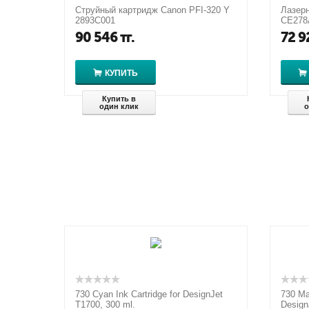
Струйный картридж Canon PFI-320 Y
Лазер
2893C001
CE278
90 546
тг.
72 9
КУПИТЬ
Купить в
один клик
о
730 Cyan Ink Cartridge for DesignJet
730 Ma
T1700, 300 ml.
Design