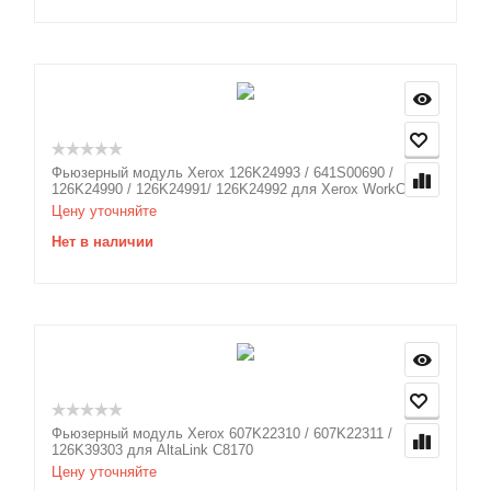
Фьюзерный модуль Xerox 126K24993 / 641S00690 /
126K24990 / 126K24991/ 126K24992 для Xerox WorkCen...
Цену уточняйте
Нет в наличии
Фьюзерный модуль Xerox 607K22310 / 607K22311 /
126K39303 для AltaLink C8170
Цену уточняйте