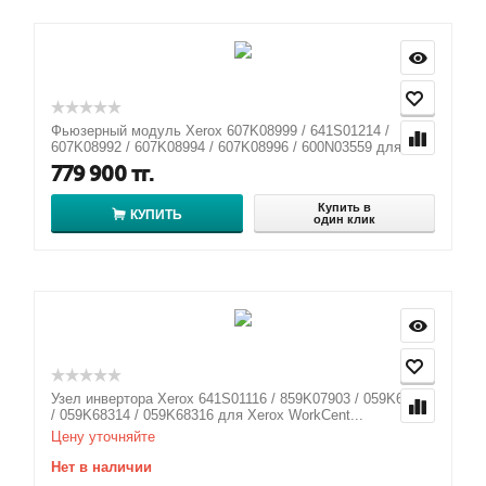
Фьюзерный модуль Xerox 607K08999 / 641S01214 /
607K08992 / 607K08994 / 607K08996 / 600N03559 для ...
779 900
тг.
Купить в
КУПИТЬ
один клик
Узел инвертора Xerox 641S01116 / 859K07903 / 059K68315
/ 059K68314 / 059K68316 для Xerox WorkCent...
Цену уточняйте
Нет в наличии