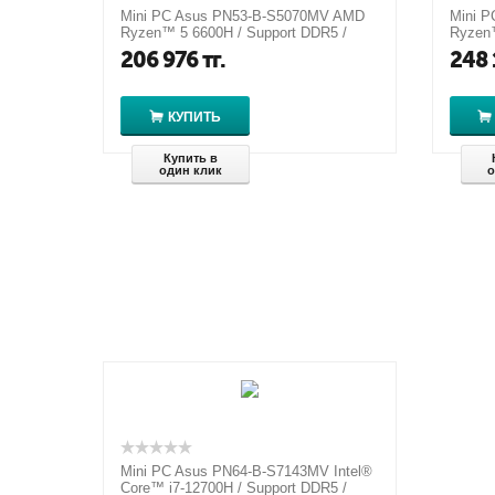
Mini PC Asus PN53-B-S5070MV AMD
Mini 
Ryzen™ 5 6600H / Support DDR5 /
Ryzen™
Integrated - Radeon™ Graphics
Integr
206 976
тг.
248 
КУПИТЬ
Купить в
один клик
о
Mini PC Asus PN64-B-S7143MV Intel®
Core™ i7-12700H / Support DDR5 /