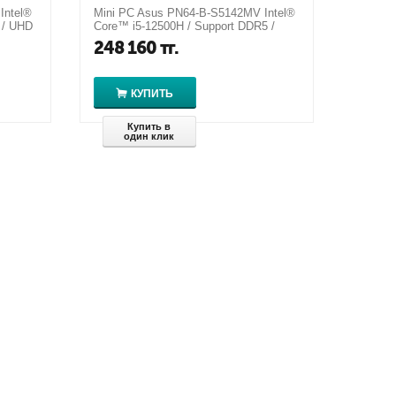
Intel®
Mini PC Asus PN64-B-S5142MV Intel®
 / UHD
Core™ i5-12500H / Support DDR5 /
UHD for 12th Gen Intel®
248 160
тг.
КУПИТЬ
Купить в
один клик