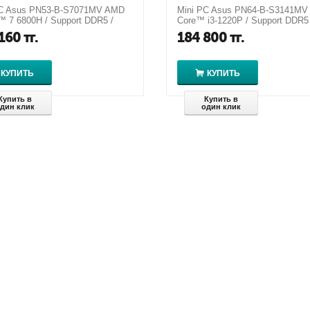
PC Asus PN53-B-S7071MV AMD
Mini PC Asus PN64-B-S3141MV 
 7 6800H / Support DDR5 /
Core™ i3-1220P / Support DDR5
ated - Radeon™ Graphics
for 12th Gen Intel®
160
тг.
184 800
тг.
КУПИТЬ
КУПИТЬ
Купить в
Купить в
дин клик
один клик