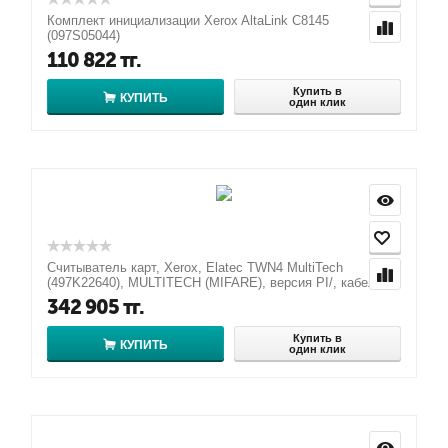
Комплект инициализации Xerox AltaLink C8145
(097S05044)
110 822
тг.
Купить в
КУПИТЬ
один клик
Считыватель карт, Xerox, Elatec TWN4 MultiTech
(497K22640), MULTITECH (MIFARE), версия PI/, кабел...
342 905
тг.
Купить в
КУПИТЬ
один клик