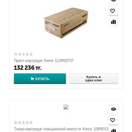
Принт-картридж Xerox 113R00737
132 236
тг.
Купить в
КУПИТЬ
один клик
Тонер-картридж повышенной емкости Xerox 106R01536