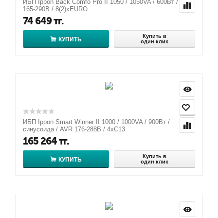
ИБП Ippon Back Comfo Pro II 1050 / 1050VA / 600Вт / AVR
165-290В / 8(2)хEURO
74 649
тг.
Купить в
КУПИТЬ
один клик
ИБП Ippon Smart Winner II 1000 / 1000VA / 900Вт /
синусоида / AVR 176-288В / 4xC13
165 264
тг.
Купить в
КУПИТЬ
один клик