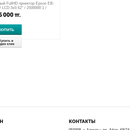
ый FullHD проектор Epson EB-
/ LCD:3х0.62" / 2500000:1 /
90040
6 000
тг.
КУПИТЬ
Купить в
дин клик
ИН
КОНТАКТЫ
050008, г. Алматы, пр. Абая, 68/74