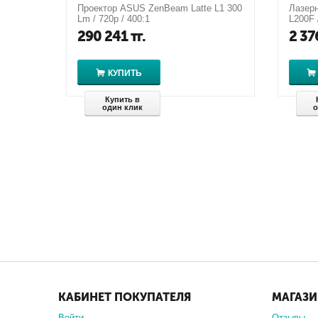
Проектор ASUS ZenBeam Latte L1 300
Лазерн
Lm / 720p / 400:1
L200F 
V11H9
290 241
тг.
2 37
КУПИТЬ
Купить в
один клик
о
КАБИНЕТ ПОКУПАТЕЛЯ
МАГАЗ
Войти
Отзывы