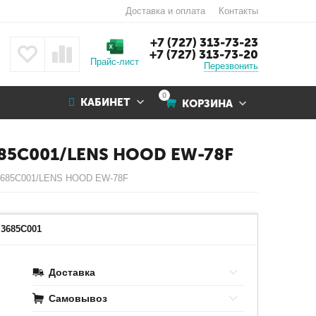
Доставка и оплата
Контакты
+7 (727) 313-73-23
+7 (727) 313-73-20
Прайс-лист
Перезвонить
0
КАБИНЕТ
КОРЗИНА
85C001/LENS HOOD EW-78F
3685C001/LENS HOOD EW-78F
Наведите на картинку для увеличения
3685C001
Доставка
Самовывоз