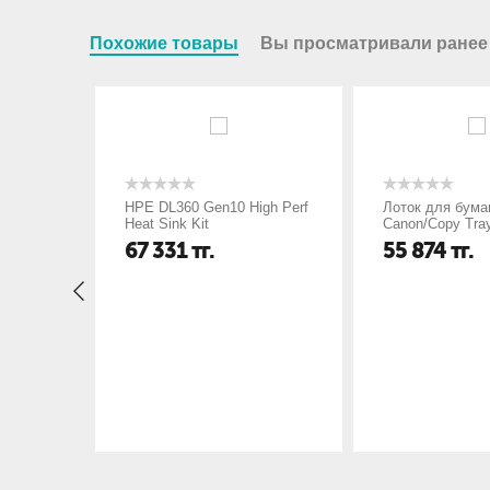
Похожие товары
Вы просматривали ранее
яющих
HPE DL360 Gen10 High Perf
Лоток для бума
T
Heat Sink Kit
Canon/Copy Tra
для бумаги Can
67 331
тг.
55 874
тг.
Tray-R2