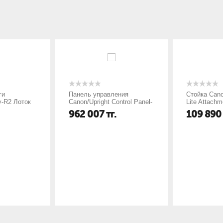
ги
Панель управления
Стойка Can
y-R2 Лоток
Canon/Upright Control Panel-
Lite Attachm
on/Copy
G1 Панель управления
Стойка Can
962 007
тг.
109 890
Canon/Upright Control Panel-
Lite Attachm
G1