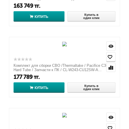
163 749
тг.
Купить в
КУПИТЬ
один клик
Комплект для сборки СВО /Thermaltake / Pacifice C360
Hard Tube / Запчасти к ПК / CL-W243-CU12SW-A...
177 789
тг.
Купить в
КУПИТЬ
один клик