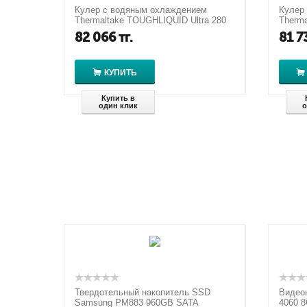
Кулер с водяным охлаждением
Кулер
Thermaltake TOUGHLIQUID Ultra 280
Therma
All-In-One Liquid Cooler
RGB Al
82 066
тг.
81 7
КУПИТЬ
Купить в
один клик
о
Твердотельный накопитель SSD
Видео
Samsung PM883 960GB SATA
4060 