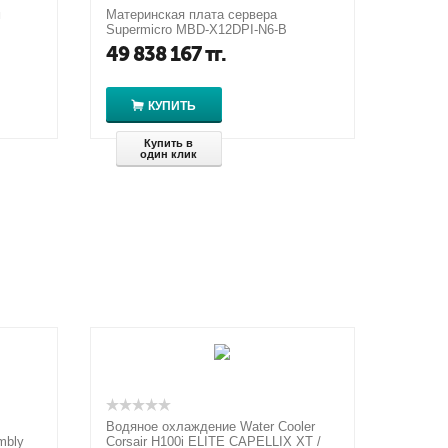
м
Материнская плата сервера
Supermicro MBD-X12DPI-N6-B
49 838 167
тг.
КУПИТЬ
Купить в
один клик
Водяное охлаждение Water Cooler
mbly
Corsair H100i ELITE CAPELLIX XT /