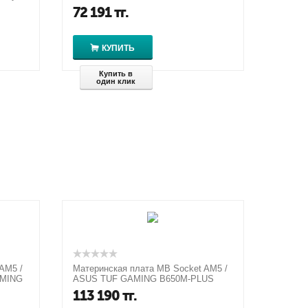
60
white
72 191
тг.
КУПИТЬ
Купить в
один клик
AM5 /
Материнская плата MB Socket AM5 /
AMING
ASUS TUF GAMING B650M-PLUS
WIFI
113 190
тг.