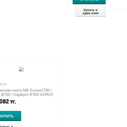
Купить в
один клик
нская плата MB Socket1700 /
 iB760 / Gigabyte B760I AORUS
082
тг.
КУПИТЬ
Купить в