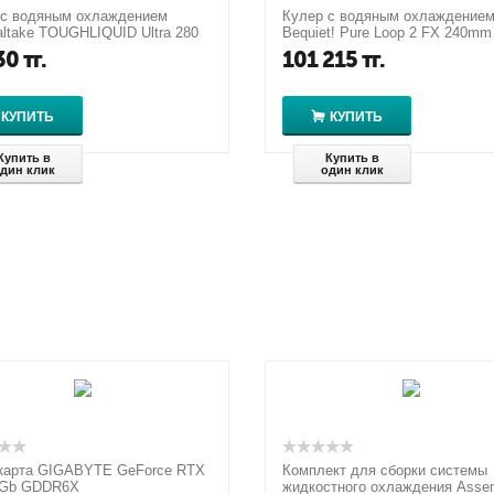
 с водяным охлаждением
Кулер с водяным охлаждение
ltake TOUGHLIQUID Ultra 280
Bequiet! Pure Loop 2 FX 240mm
l-In-One Liquid Cooler
30
тг.
101 215
тг.
КУПИТЬ
КУПИТЬ
Купить в
Купить в
дин клик
один клик
карта GIGABYTE GeForce RTX
Комплект для сборки системы
8Gb GDDR6X
жидкостного охлаждения Asse