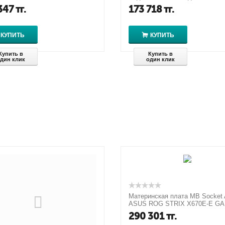
Kit CBO Thermaltake Pacific С3
347
тг.
173 718
тг.
Hard...
КУПИТЬ
КУПИТЬ
Купить в
Купить в
дин клик
один клик
Материнская плата MB Socket 
ASUS ROG STRIX X670E-E G
WIFI
290 301
тг.