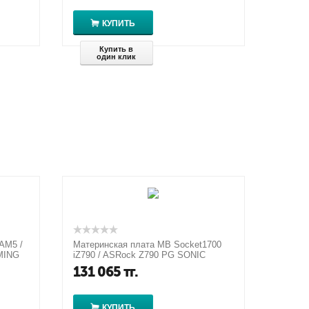
КУПИТЬ
Купить в
один клик
AM5 /
Материнская плата MB Socket1700
MING
iZ790 / ASRock Z790 PG SONIC
131 065
тг.
КУПИТЬ