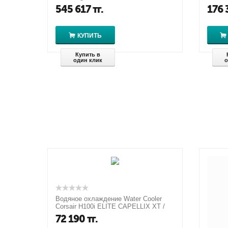
545 617
тг.
176 
КУПИТЬ
Купить в
один клик
о
Водяное охлаждение Water Cooler
Corsair H100i ELITE CAPELLIX XT /
CW-9060068-WW
72 190
тг.