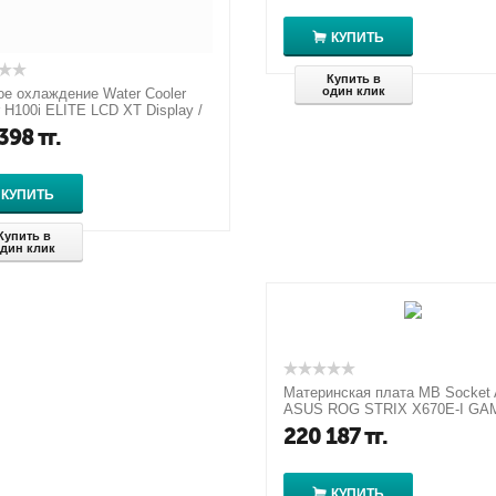
КУПИТЬ
Купить в
один клик
е охлаждение Water Cooler
r H100i ELITE LCD XT Display /
60074-WW
398
тг.
КУПИТЬ
Купить в
дин клик
Материнская плата MB Socket 
ASUS ROG STRIX X670E-I GA
WIFI PCIx1
220 187
тг.
КУПИТЬ