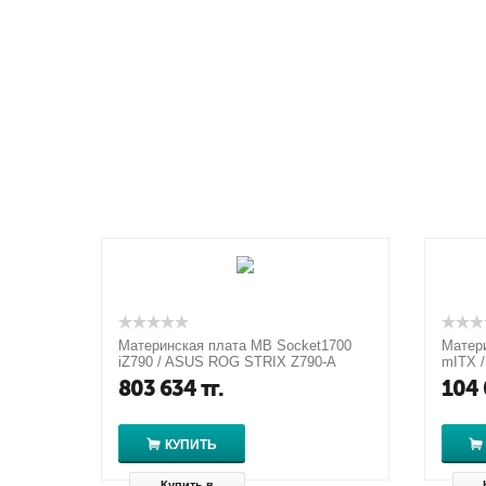
Материнская плата MB Socket1700
Матери
iZ790 / ASUS ROG STRIX Z790-A
mITX /
GAMING WIFI D4
PRO
803 634
тг.
104 
КУПИТЬ
Купить в