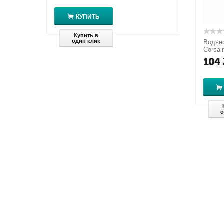
КУПИТЬ
Купить в
один клик
Водяно
Corsai
CW-90
104 
о