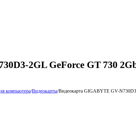
30D3-2GL GeForce GT 730 2Gb
ля компьютера
/
Видеокарты
/
Видеокарта GIGABYTE GV-N730D3