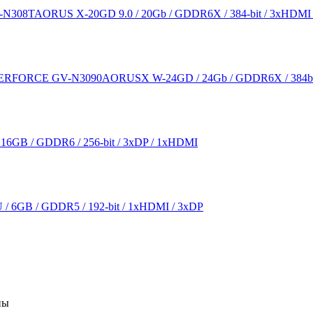
308TAORUS X-20GD 9.0 / 20Gb / GDDR6X / 384-bit / 3xHDMI 
ERFORCE GV-N3090AORUSX W-24GD / 24Gb / GDDR6X / 384bit
GB / GDDR6 / 256-bit / 3xDP / 1xHDMI
6GB / GDDR5 / 192-bit / 1xHDMI / 3xDP
ны