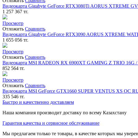
Отложить
Сравнить
Видеокарта Gigabyte GeForce RTX3080Ti AORUS XTREME GV-N
1 257 367
тг.
Просмотр
Отложить
Сравнить
Видеокарта Gigabyte GeForce RTX3090 AORUS XTREME WAT
1 655 056
тг.
Просмотр
Отложить
Сравнить
Видеокарта MSI RADEON RX 6900XT GAMING Z TRIO 16G / 16
852 564
тг.
Просмотр
Отложить
Сравнить
Видеокарта MSI GeForce GTX1660 SUPER VENTUS XS OC RU / 
335 546
тг.
Быстро и качественно доставляем
Наша компания производит доставку по всему Казахстану
Гарантия качества и сервисное обслуживание
Мы предлагаем только те товары, в качестве которых мы увере