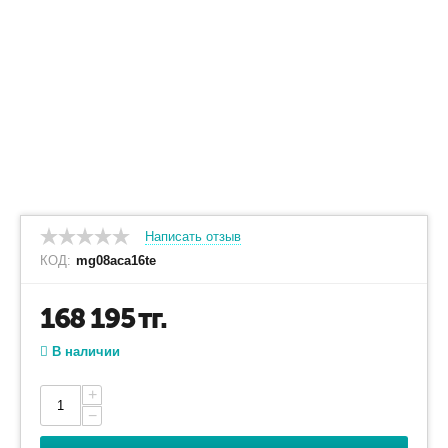
Написать отзыв
КОД:
mg08aca16te
168 195
тг.
В наличии
+
−