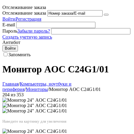
Отслеживание заказа
Отслеживание заказа
Войти
Регистрация
E-mail
Пароль
Забыли пароль?
Создать учетную запись
Антибот
Войти
Запомнить
Монитор AOC C24G1/01
Главная
/
Компьютеры, ноутбуки и
периферия
/
Мониторы
/
Монитор AOC C24G1/01
204
из
353
Наведите на картинку для увеличения