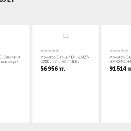
G Darknet X
Монитор Dahua / DHI-LM27-
Монитор Ga
A-матрица /
C200 / 27" / VA / 16:9 /
GMX24C144 
3.5 mini
1920x1080 / 75 гц / 7 мс /
24" / 1920*1
56 956
тг.
91 514
т
кд/м2 /
250 кд/м2 / 4000:1 / 16.7
мартицы:TFT
лн цветов
M(8bit) / 178/178 / VGA /
/ 3000:1 / 1м
а(гор/
HDMI / 75x75 / черный
HDMI1.4/DWI
920*1080 /
обзора 178/
ль в
рный