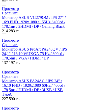
PS 27" /
/ 400cd /
ing Black
8QV / IPS
/ 300cd /
S 24" /
/ 400cd /
B / USB