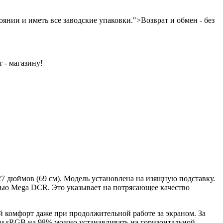
янии и иметь все заводские упаковки.">Возврат и обмен - без
 - магазину!
7 дюймов (69 см). Модель установлена на изящную подставку.
стью Mega DCR. Это указывает на потрясающее качество
 комфорт даже при продолжительной работе за экраном. За
ом sRGB на 98% можно устанавливать на горизонтальной