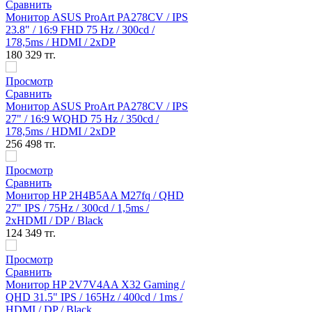
8CV / IPS
cd /
8CV / IPS
cd /
fq / QHD
 /
Gaming /
d / 1ms /