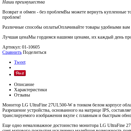
Наши преимушества
Возврат и обмен - без проблем
Вы можете вернуть купленные тов
проблем!
Различные способы оплаты
Оплачивайте товары удобными вам с
Лучшая цена
Мы гордимся нашими ценами, их каждый день пров
Артикул: 01-10605
Сравнить
Поделиться
Tweet
Описание
Характеристики
Отзывы
Монитор LG UltraFine 27UL500-W в тонком белом корпусе обла
Разрешение устройства, основанного на матрице IPS, составля
транслируемого изображения вкупе с плавным и быстрым обн
Еще одно немаловажное достоинство монитора LG UltraFine 2
счет матового покрытия исключена малейшая возможность появ