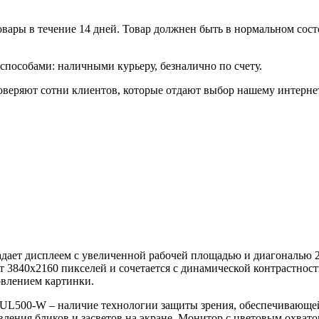
ары в течение 14 дней. Товар должнен быть в нормальном состо
пособами: наличными курьеру, безналично по счету.
еряют сотни клиентов, которые отдают выбор нашему интернет
дает дисплеем с увеличенной рабочей площадью и диагональю 2
ет 3840х2160 пикселей и сочетается с динамической контрастно
овлением картинки.
7UL500-W – наличие технологии защиты зрения, обеспечивающей
ления бликов и засветов на экране. Монитор с цветовым охват