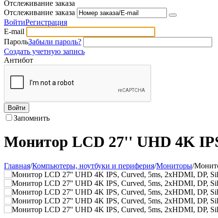
Отслеживание заказа
Отслеживание заказа
Войти
Регистрация
E-mail
Пароль
Забыли пароль?
Создать учетную запись
Антибот
Войти
Запомнить
Монитор LCD 27'' UHD 4K IPS,
Главная
/
Компьютеры, ноутбуки и периферия
/
Мониторы
/
Монито