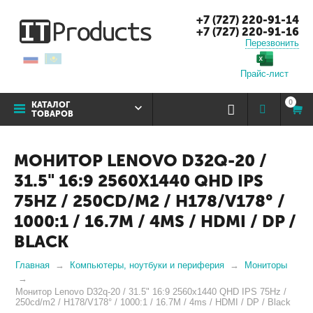
+7 (727) 220-91-14
+7 (727) 220-91-16
Перезвонить
Прайс-лист
0
КАТАЛОГ
ТОВАРОВ
МОНИТОР LENOVO D32Q-20 /
31.5" 16:9 2560X1440 QHD IPS
75HZ / 250CD/M2 / H178/V178° /
1000:1 / 16.7M / 4MS / HDMI / DP /
BLACK
Главная
Компьютеры, ноутбуки и периферия
Мониторы
Монитор Lenovo D32q-20 / 31.5" 16:9 2560x1440 QHD IPS 75Hz /
250cd/m2 / H178/V178° / 1000:1 / 16.7M / 4ms / HDMI / DP / Black