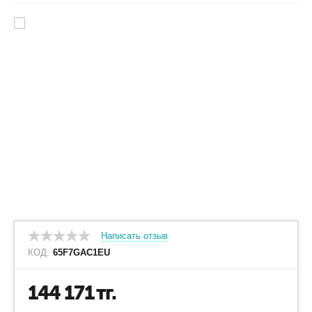
Написать отзыв
КОД:
65F7GAC1EU
144 171
тг.