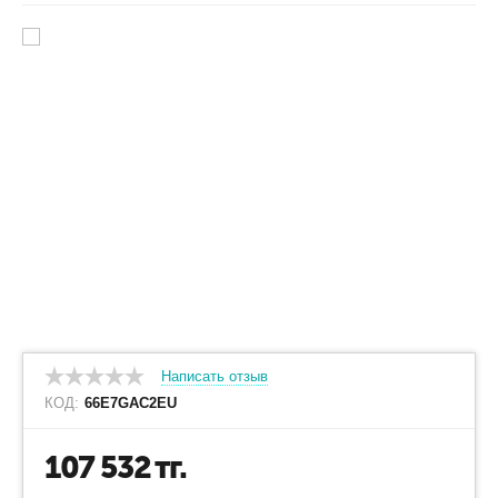
Написать отзыв
КОД:
66E7GAC2EU
107 532
тг.