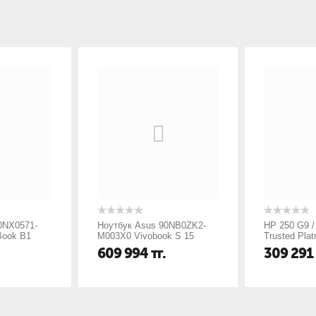
0NX0571-
Ноутбук Asus 90NB0ZK2-
HP 250 G9 /
Book B1
M003X0 Vivobook S 15
Trusted Plat
88X 14"
K5504VA-MA091W 15.6"
FHD AG SVA
609 994
тг.
309 291
Intel Core
2.8K (2880x1620) OLED
DDR4 3200 
120Hz/Intel Core i7-13700H
NVMe Value 
6GB/Integrat
2,4Ghz (14Cores)/16GB/1TB
/ Ash kbd T
1/720P HD
SSD/Integrated/Wi-Fi
numeric key
 11
6E/BT5.0/1080P FHD
5 / Asteroid 
Camera/BKLT/FPR/Windows
Webcam + T