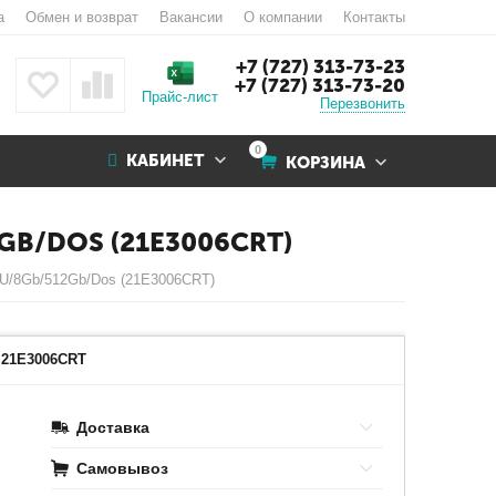
а
Обмен и возврат
Вакансии
О компании
Контакты
+7 (727) 313-73-23
+7 (727) 313-73-20
Прайс-лист
Перезвонить
0
КАБИНЕТ
КОРЗИНА
GB/DOS (21E3006CRT)
35U/8Gb/512Gb/Dos (21E3006CRT)
Наведите на картинку для увеличения
21E3006CRT
Доставка
Самовывоз