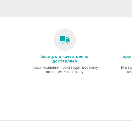
6E/BT5.3/IR+1080P FHD
Camera/BKLT/Windows 11
Home/1Y/Tech
Быстро и качественно
Гаран
доставляем
Наша компания производит доставку
Мы пр
по всему Казахстану
ка