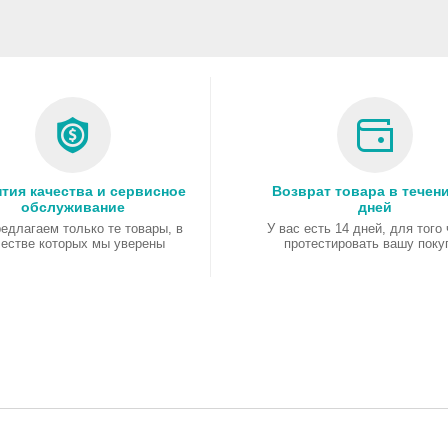
11 Home/1Y/Black
SeaShipmen
тия качества и сервисное
Возврат товара в течени
обслуживание
дней
едлагаем только те товары, в
У вас есть 14 дней, для того
честве которых мы уверены
протестировать вашу поку