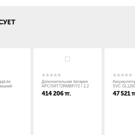
СУЕТ
ppLite
Дополнительная батарея
Аккумулято
нешний
APC/SRT72RMBP/72 / 2,2
SVC GL1250
кВА / внешний
257*132*200
414 206
тг.
47 521
т