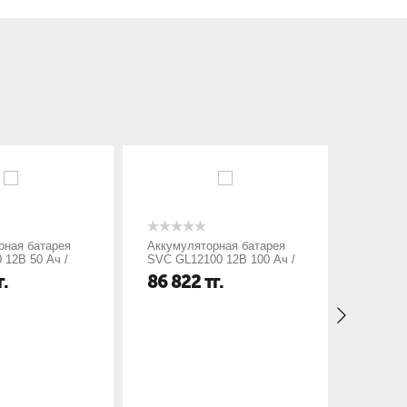
рная батарея
Аккумуляторная батарея
Батарея
 12В 50 Ач /
SVC GL12100 12В 100 Ач /
NP 65-1
407*172*236
г.
86 822
тг.
76 93