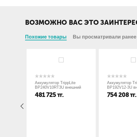
ВОЗМОЖНО ВАС ЭТО ЗАИНТЕРЕ
Похожие товары
Вы просматривали ранее
Аккумулятор TrippLite
Аккумулятор Tri
BP240V10RT3U внешний
BP192V12-3U в
481 725
тг.
754 208
тг.