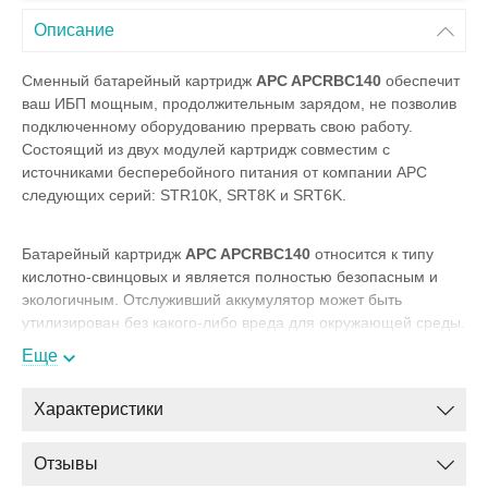
Описание
Сменный батарейный картридж
APC APCRBC140
обеспечит
ваш ИБП мощным, продолжительным зарядом, не позволив
подключенному оборудованию прервать свою работу.
Состоящий из двух модулей картридж совместим с
источниками бесперебойного питания от компании APC
следующих серий: STR10K, SRT8K и SRT6K.
Батарейный картридж
APC APCRBC140
относится к типу
кислотно-свинцовых и является полностью безопасным и
экологичным. Отслуживший аккумулятор может быть
утилизирован без какого-либо вреда для окружающей среды.
Еще
APC APCRBC140
включает в себя два модуля по восемь
Характеристики
батарей в каждом. Каждая единица имеет емкость в 5
Ампер/час и поддерживает напряжение в 12 вольт. Установка
Отзывы
картриджа производится в считанные минуты без