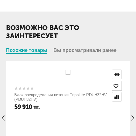
использования каких-либо специальных приспособлений.
Конструкция имеет минимум разъемов для подсоединения к
ИБП. Также для удобства использования и исключения
потребности прекращения работы подключенного
ВОЗМОЖНО ВАС ЭТО
оборудования, аккумуляторы могут заменяться в режиме
«горячей замены»
ЗАИНТЕРЕСУЕТ
Похожие товары
Вы просматривали ранее
Блок распределения питания TrippLite PDUH32HV
(PDUH32HV)
59 910
тг.