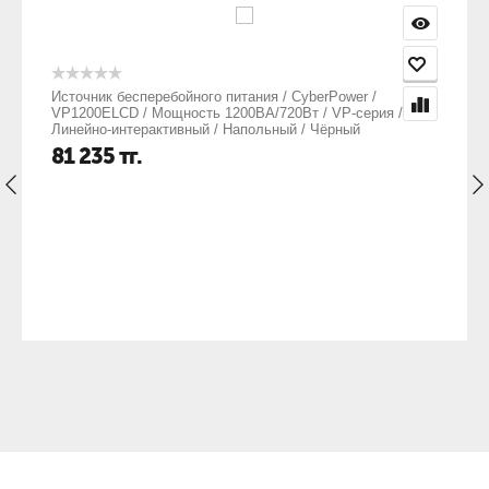
Широкий диапазон входного напряжения (120–300 В
переменного тока)
Источник бесперебойного питания / CyberPower /
VP1200ELCD / Мощность 1200ВА/720Вт / VP-серия /
Линейно-интерактивный / Напольный / Чёрный
81 235
тг.