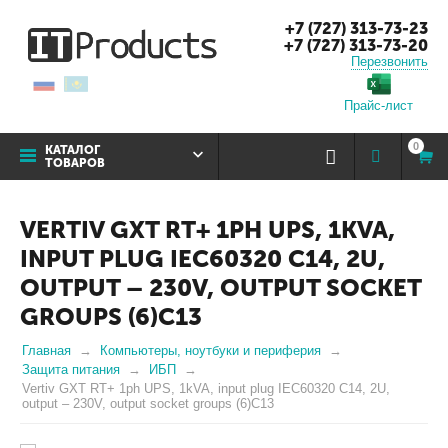
+7 (727) 313-73-23
+7 (727) 313-73-20
Перезвонить
Прайс-лист
0
КАТАЛОГ
ТОВАРОВ
VERTIV GXT RT+ 1PH UPS, 1KVA,
INPUT PLUG IEC60320 C14, 2U,
OUTPUT – 230V, OUTPUT SOCKET
GROUPS (6)C13
Главная
Компьютеры, ноутбуки и периферия
Защита питания
ИБП
Vertiv GXT RT+ 1ph UPS, 1kVA, input plug IEC60320 C14, 2U,
output – 230V, output socket groups (6)C13