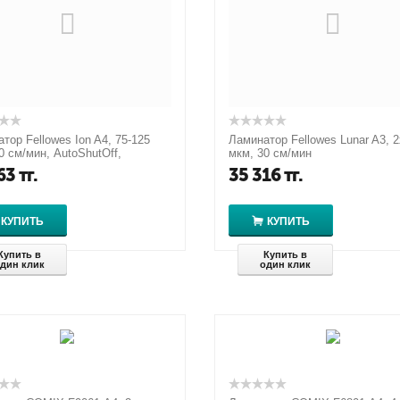
тор Fellowes Ion A4, 75-125
Ламинатор Fellowes Lunar A3, 
0 см/мин, AutoShutOff,
мкм, 30 см/мин
зм освобождения, стар
63
тг.
35 316
тг.
КУПИТЬ
КУПИТЬ
Купить в
Купить в
дин клик
один клик