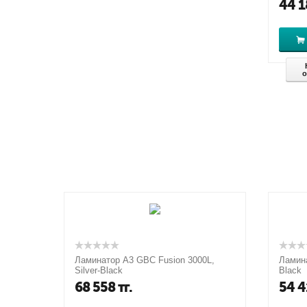
44 1
о
Ламинатор A3 GBC Fusion 3000L,
Ламина
Silver-Black
Black
68 558
тг.
54 4