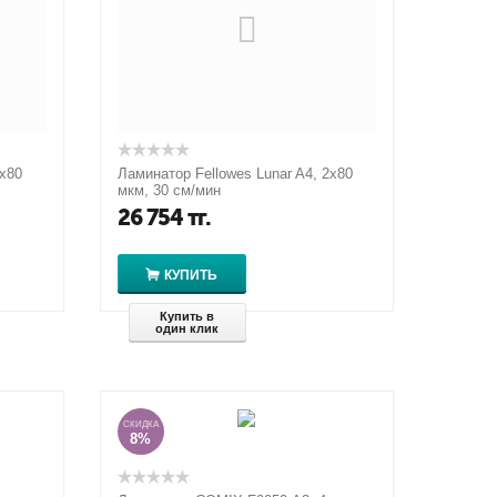
2х80
Ламинатор Fellowes Lunar A4, 2х80
мкм, 30 см/мин
26 754
тг.
КУПИТЬ
Купить в
один клик
СКИДКА
8%