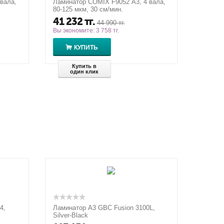
вала,
Ламинатор COMIX F9052 А3, 4 вала,
80-125 мкм, 30 см/мин.
41 232
тг.
44 990
тг.
Вы экономите:
3 758
тг.
КУПИТЬ
Купить в
один клик
4,
Ламинатор A3 GBC Fusion 3100L,
Silver-Black