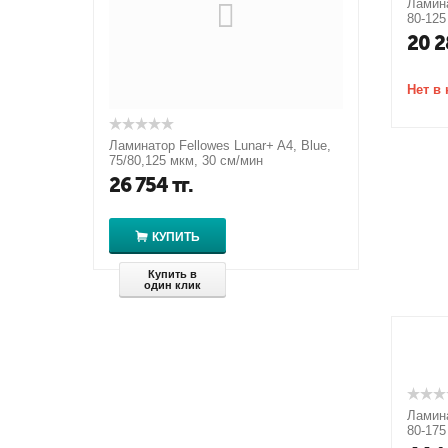
Ламина
80-125
20 2
Нет в
Ламинатор Fellowes Lunar+ A4, Blue,
75/80,125 мкм, 30 см/мин
26 754
тг.
КУПИТЬ
Купить в
один клик
Ламина
80-175