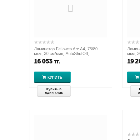
Ламинатор Fellowes Arc A4, 75/80
Ламина
мкм, 30 см/мин, AutoShutOff,
мкм, 3
механизм освобожд., старт.набор
механи
16 053
тг.
19 2
пленок
КУПИТЬ
Купить в
один клик
о