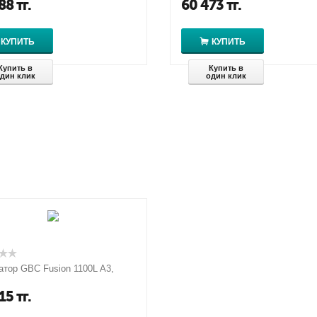
88
тг.
60 473
тг.
КУПИТЬ
КУПИТЬ
Купить в
Купить в
дин клик
один клик
тор GBC Fusion 1100L A3,
15
тг.