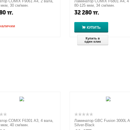
тор COMIX F9061 А4, 2 вала,
Ламинатор COMIX F6801 А4, 4 
 мкм, 30 см/мин.
80-125 мкм, 34 см/мин.
80
тг.
32 280
тг.
 наличии
КУПИТЬ
Купить в
один клик
тор COMIX F6301 А3, 4 вала,
Ламинатор GBC Fusion 3000L A
 мкм, 40 см/мин.
Silver-Black