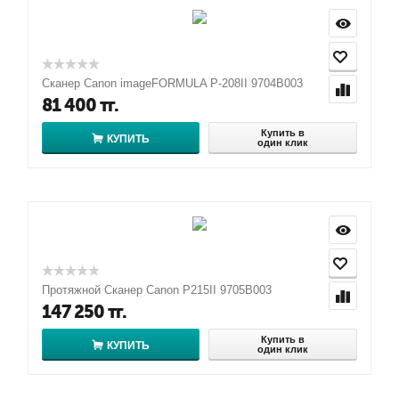
Сканер Canon imageFORMULA P-208II 9704B003
81 400
тг.
Купить в
КУПИТЬ
один клик
Протяжной Сканер Canon P215II 9705B003
147 250
тг.
Купить в
КУПИТЬ
один клик