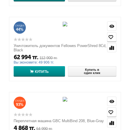
СКИДКА
44%
Уничтожитель документов Fellowes PowerShred 8Cd,
Black
62 994
тг.
112 900
тг.
Вы экономите:
49 906
тг.
Купить в
КУПИТЬ
один клик
СКИДКА
93%
Переплетная машина GBC MultiBind 208, Blue-Gray
4 868
тг.
64 990
тг.