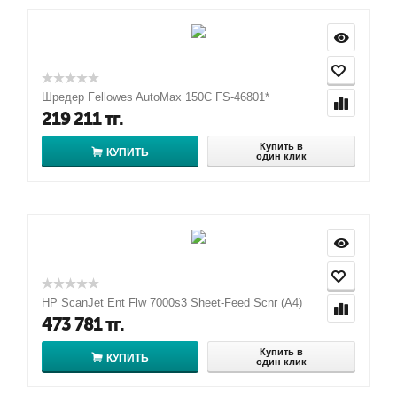
Шредер Fellowes AutoMax 150C FS-46801*
219 211
тг.
Купить в
КУПИТЬ
один клик
HP ScanJet Ent Flw 7000s3 Sheet-Feed Scnr (A4)
473 781
тг.
Купить в
КУПИТЬ
один клик