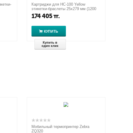
кетки-
Картриджи для HC-100 Yellow
этикетки-браслеты 25х279 мм (1200
шт.)
174 405
тг.
КУПИТЬ
Купить в
один клик
Мобильный термопринтер Zebra
ZQ320