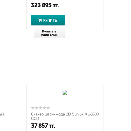
323 895
тг.
КУПИТЬ
Купить в
один клик
ый
Сканер штрих-кода 2D Sunlux XL-3500
CCD
37 857
тг.