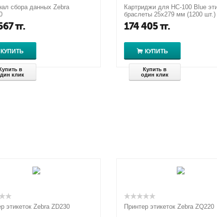
ал сбора данных Zebra
Картриджи для HC-100 Blue эти
0
браслеты 25х279 мм (1200 шт.)
567
тг.
174 405
тг.
КУПИТЬ
КУПИТЬ
Купить в
Купить в
дин клик
один клик
р этикеток Zebra ZD230
Принтер этикеток Zebra ZQ220