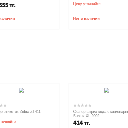
555
тг.
Цену уточняйте
 наличии
Нет в наличии
р этикеток Zebra ZT411
Сканер штрих-кода стационарн
Sunlux XL-2002
точняйте
414
тг.