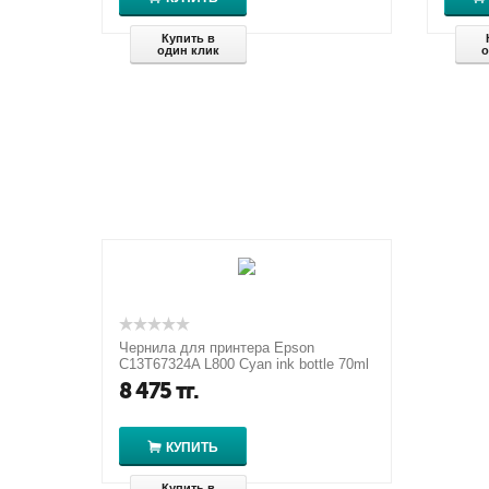
Купить в
один клик
о
Чернила для принтера Epson
C13T67324A L800 Cyan ink bottle 70ml
8 475
тг.
КУПИТЬ
Купить в