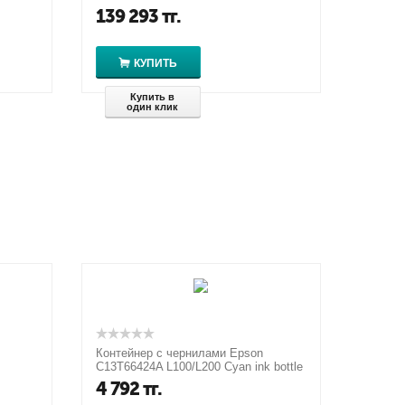
139 293
тг.
КУПИТЬ
Купить в
один клик
Контейнер с чернилами Epson
C13T66424A L100/L200 Cyan ink bottle
70ml
4 792
тг.