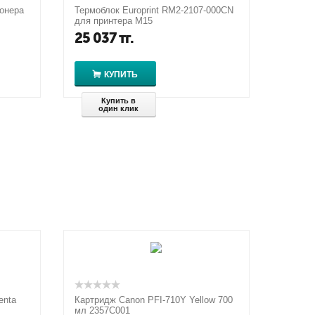
тонера
Термоблок Europrint RM2-2107-000CN
для принтера M15
25 037
тг.
КУПИТЬ
Купить в
один клик
enta
Картридж Canon PFI-710Y Yellow 700
мл 2357C001