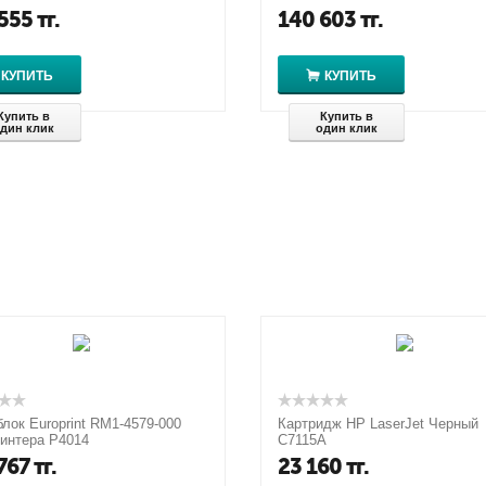
555
тг.
140 603
тг.
КУПИТЬ
КУПИТЬ
Купить в
Купить в
дин клик
один клик
лок Europrint RM1-4579-000
Картридж HP LaserJet Черный
интера P4014
C7115A
767
тг.
23 160
тг.