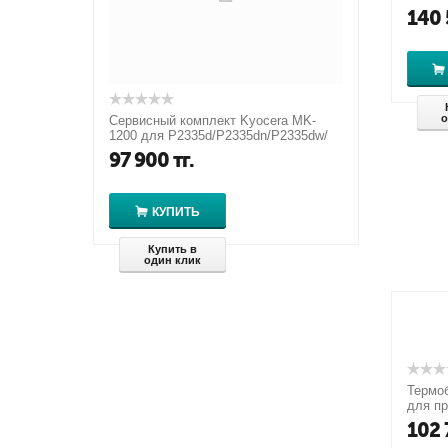
140 
о
Сервисный комплект Kyocera MK-
1200 для P2335d/P2335dn/P2335dw/
M2235dn/M2735dn/M2835dw
97 900
тг.
КУПИТЬ
Купить в
один клик
Термоб
для пр
102 