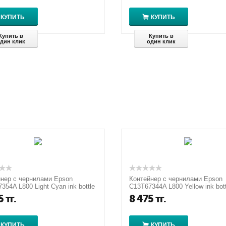
КУПИТЬ
КУПИТЬ
Купить в
Купить в
дин клик
один клик
нер с чернилами Epson
Контейнер с чернилами Epson
354A L800 Light Cyan ink bottle
C13T67344A L800 Yellow ink bott
70ml
5
тг.
8 475
тг.
КУПИТЬ
КУПИТЬ