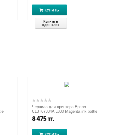
КУПИТЬ
Купить в
один клик
Чернила для принтера Epson
le
C13T67334A L800 Magenta ink bottle
70ml
8 475
тг.
КУПИТЬ