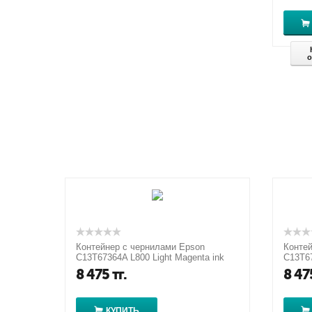
о
Контейнер с чернилами Epson
Контей
C13T67364A L800 Light Magenta ink
C13T67
bottle 70ml
70ml
8 475
тг.
8 47
КУПИТЬ