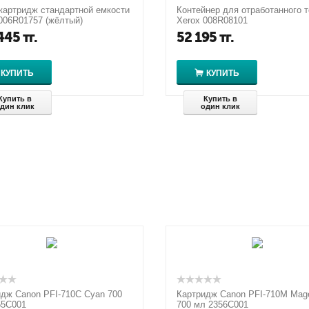
картридж стандартной емкости
Контейнер для отработанного 
006R01757 (жёлтый)
Xerox 008R08101
445
тг.
52 195
тг.
КУПИТЬ
КУПИТЬ
Купить в
Купить в
дин клик
один клик
дж Canon PFI-710C Cyan 700
Картридж Canon PFI-710M Mag
55C001
700 мл 2356C001