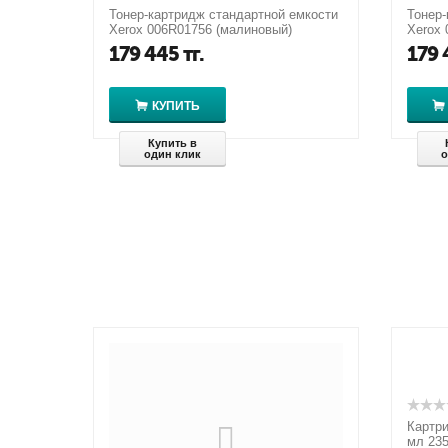
Тонер-картридж стандартной емкости
Тонер-
Xerox 006R01756 (малиновый)
Xerox 
179 445
тг.
179 
КУПИТЬ
Купить в
один клик
о
Картри
мл 23