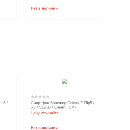
Нет в наличии
ip5 /
Смартфон Samsung Galaxy Z Flip5 /
5G / 512GB / Cream / SM-
Ач /
F731BZEHSKZ / 6.7" / 3700мАч /
Цену уточняйте
3.2ГГц /...
Нет в наличии