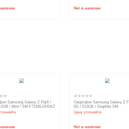
 наличии
Нет в наличии
он Samsung Galaxy Z Flip5 /
Смартфон Samsung Galaxy Z Fl
12GB / Mint / SM-F731BLGHSKZ
5G / 512GB / Graphite SM-
мАч / 3.2ГГц
F731BZAHSKZ / Type-C / 3700м
точняйте
Цену уточняйте
3.2ГГц
 наличии
Нет в наличии