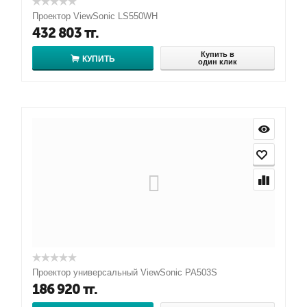
Проектор ViewSonic LS550WH
432 803
тг.
Купить в
КУПИТЬ
один клик
Проектор универсальный ViewSonic PA503S
186 920
тг.