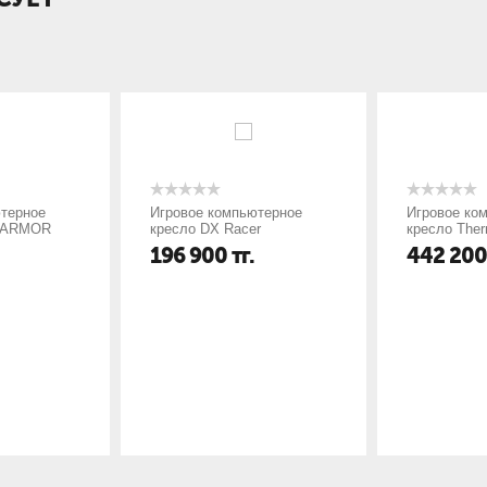
терное
Игровое компьютерное
Игровое ко
, ARMOR
кресло DX Racer
кресло Ther
нная кожа
GC/LPF132LTC/NR
ARGENT E70
196 900
тг.
442 200
Г)58*(В)132
о-Оранжевый