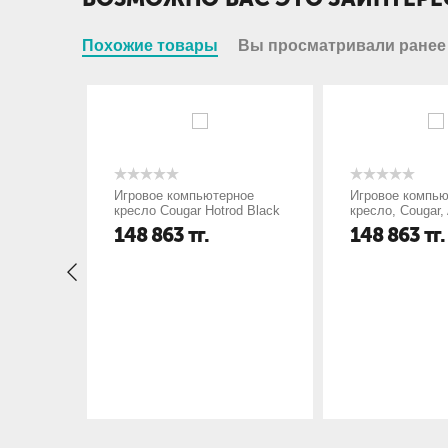
Похожие товары
Вы просматривали ранее
ное
Игровое компьютерное
Игровое компью
od
кресло Cougar Hotrod Black
кресло, Cougar
EVO, Искусстве
148 863
тг.
148 863
тг.
PU AIR, (Ш)59*(
(139) см, Чёрн