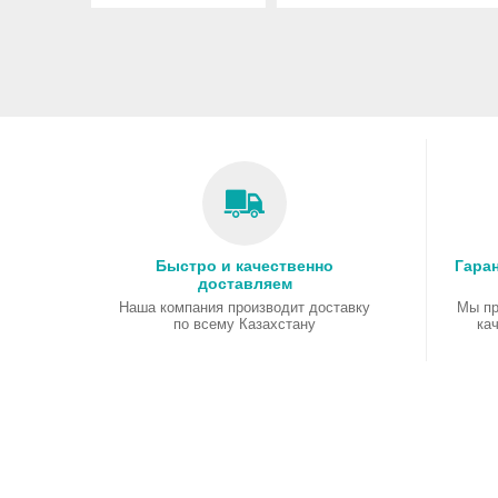
Enterprise/ProLi
Gen10 Plus 8SF
SAS/SATA to Tr
Controller Backp
Быстро и качественно
Гаран
доставляем
Наша компания производит доставку
Мы пр
по всему Казахстану
ка