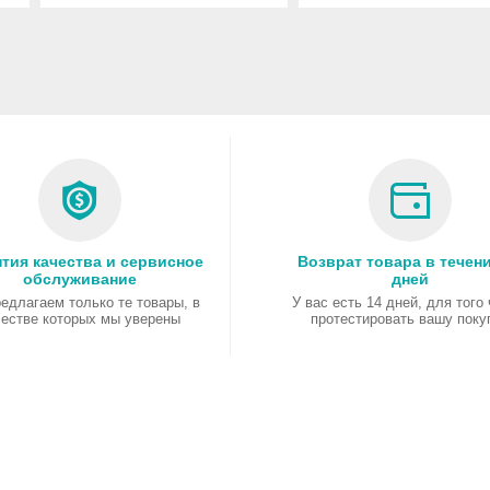
ant DL38x
Heat Sink Kit
F (BC)
i-Mode
lane Kit
тия качества и сервисное
Возврат товара в течени
обслуживание
дней
едлагаем только те товары, в
У вас есть 14 дней, для того
честве которых мы уверены
протестировать вашу поку