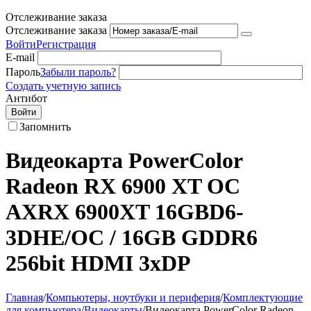
Отслеживание заказа
Отслеживание заказа
Войти
Регистрация
E-mail
Пароль
Забыли пароль?
Создать учетную запись
Антибот
Войти
Запомнить
Видеокарта PowerColor
Radeon RX 6900 XT OC
AXRX 6900XT 16GBD6-
3DHE/OC / 16GB GDDR6
256bit HDMI 3xDP
Главная
/
Компьютеры, ноутбуки и периферия
/
Комплектующие
для компьютера
/
Видеокарты
/
Видеокарта PowerColor Radeon