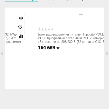
Блок распределения питания TrippLite/PDUMV16HV/для
ИБП/Однофазный локальный PDU с измерителем: 3,7
кВт, розетки на 208/230 В (32 шт. типа C13, 6 шт. т
164 689
тг.