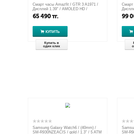
Смарт часы Amazfit / GTR 3 A1971 /
Смарт 
Дисплей 1.39" / AMOLED HD /
Диспле
Разрешение 326 PPI /
Разреш
65 490
тг.
99 0
Водонепроница...
Водоне
КУПИТЬ
Купить в
один клик
о
Samsung Galaxy Watch6 / (40mm) /
Samsun
SM-R930NZEACIS / gold / 1.3" / 5 ATM
SM-R94