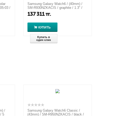
olar
Samsung Galaxy Watch6 / (40mm) /
805-03 /
SM-R930NZKACIS / graphite / 1.3" /
40мм / 5 ATM
137 311
тг.
КУПИТЬ
Купить в
один клик
m) /
Samsung Galaxy Watch6 Classic /
/ 5
(43mm) / SM-R950NZKACIS / black /