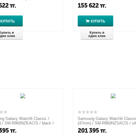
ATM
622
тг.
155 622
тг.
КУПИТЬ
КУПИТЬ
Купить в
Купить в
дин клик
один клик
g Galaxy Watch6 Classic /
Samsung Galaxy Watch6 Classic
 / SM-R960NZKACIS / black /
(47mm) / SM-R960NZSACIS / sil
 5 ATM
1.5" / 5 ATM
395
тг.
201 395
тг.