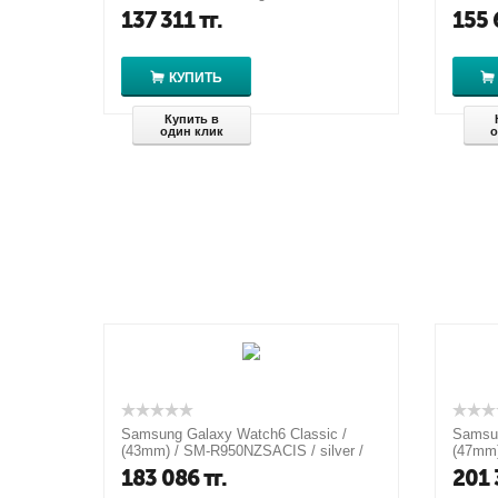
ATM
137 311
тг.
155 
КУПИТЬ
Купить в
один клик
о
Samsung Galaxy Watch6 Classic /
Samsun
(43mm) / SM-R950NZSACIS / silver /
(47mm)
1.3" / 5 ATM
1.5" /
183 086
тг.
201 