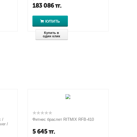
1.3" / 5 ATM
183 086
тг.
КУПИТЬ
Купить в
один клик
 /
Фитнес браслет RITMIX RFB-410
ver /
5 645
тг.