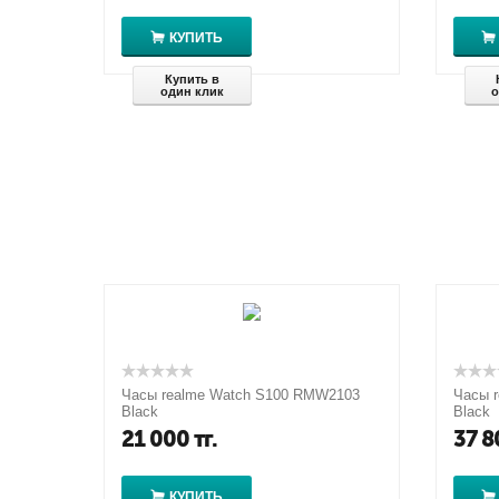
КУПИТЬ
Купить в
один клик
о
Часы realme Watch S100 RMW2103
Часы r
Black
Black
21 000
тг.
37 8
КУПИТЬ