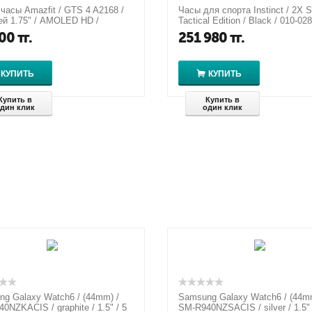
часы Amazfit / GTS 4 A2168 /
Часы для спорта Instinct / 2X S
й 1.75" / AMOLED HD /
Tactical Edition / Black / 010-02
ение 341 PPI /
Bluetooth
00
тг.
251 980
тг.
проница...
КУПИТЬ
КУПИТЬ
Купить в
Купить в
дин клик
один клик
g Galaxy Watch6 / (44mm) /
Samsung Galaxy Watch6 / (44m
0NZKACIS / graphite / 1.5" / 5
SM-R940NZSACIS / silver / 1.5" 