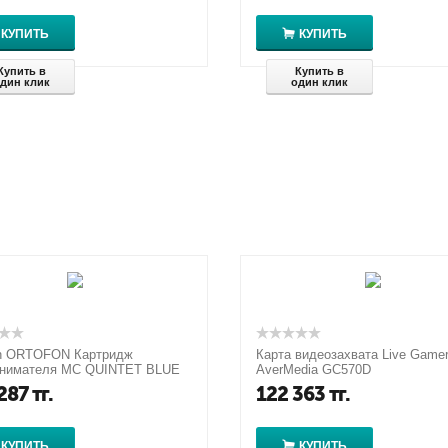
КУПИТЬ
КУПИТЬ
Купить в
Купить в
дин клик
один клик
on ORTOFON Картридж
Карта видеозахвата Live Game
снимателя MC QUINTET BLUE
AverMedia GC570D
705796271119
287
тг.
122 363
тг.
КУПИТЬ
КУПИТЬ