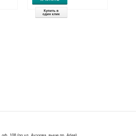
Купить в
один клик
, оф. 108 (по ул. Ауэзова, выше пр. Абая)