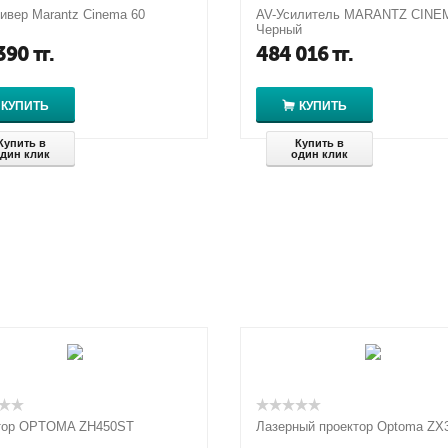
ивер Marantz Cinema 60
AV-Усилитель MARANTZ CINE
Черный
390
тг.
484 016
тг.
КУПИТЬ
КУПИТЬ
Купить в
Купить в
дин клик
один клик
тор OPTOMA ZH450ST
Лазерный проектор Optoma ZX