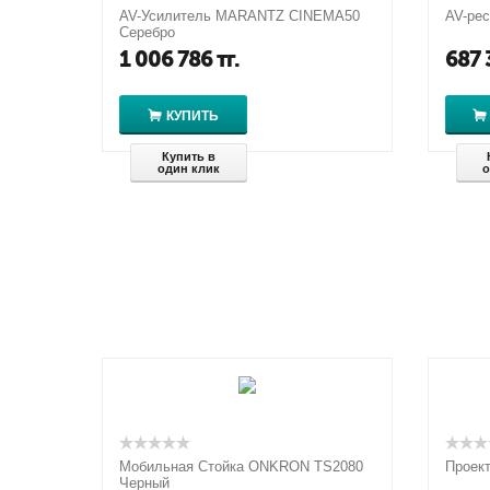
AV-Усилитель MARANTZ CINEMA50
AV-рес
Серебро
1 006 786
тг.
687 
КУПИТЬ
Купить в
один клик
о
Мобильная Стойка ONKRON TS2080
Проек
Черный