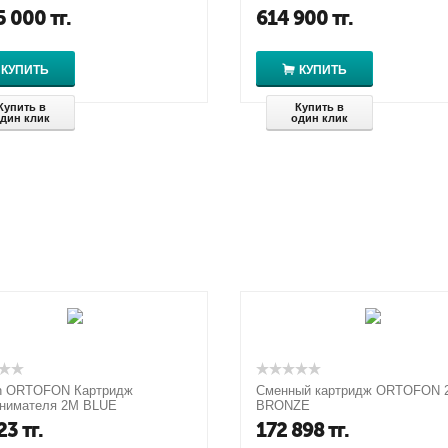
5 000
тг.
614 900
тг.
КУПИТЬ
КУПИТЬ
Купить в
Купить в
дин клик
один клик
on ORTOFON Картридж
Сменный картридж ORTOFON 
снимателя 2M BLUE
BRONZE
23
тг.
172 898
тг.