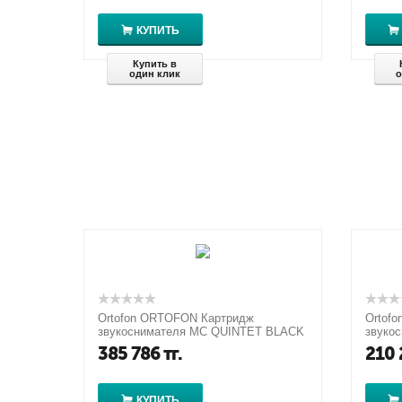
КУПИТЬ
Купить в
один клик
о
Ortofon ORTOFON Картридж
Ortof
звукоснимателя MC QUINTET BLACK
звуко
S EAN:5705796271218
EAN:5
385 786
тг.
210 
КУПИТЬ