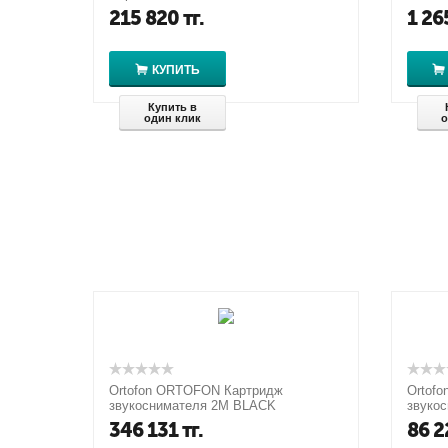
215 820
тг.
1 26
КУПИТЬ
Купить в
один клик
о
Ortofon ORTOFON Картридж
Ortof
звукоснимателя 2M BLACK
звуко
346 131
тг.
86 2