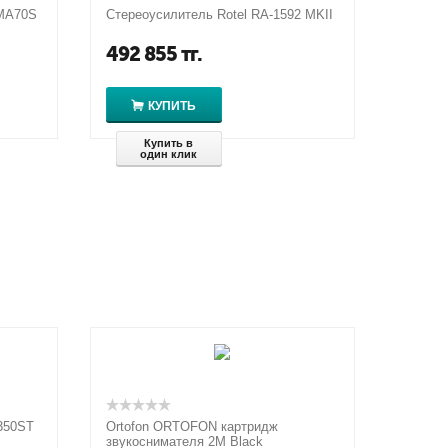
MA70S
Стереоусилитель Rotel RA-1592 MKII
492 855
тг.
КУПИТЬ
Купить в
один клик
350ST
Ortofon ORTOFON картридж
звукоснимателя 2М Black