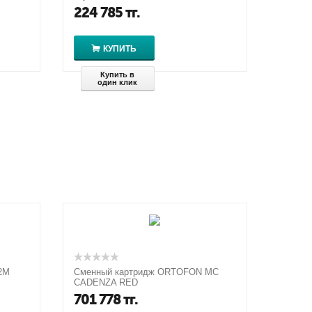
224 785
тг.
КУПИТЬ
Купить в
один клик
2M
Сменный картридж ORTOFON MC
CADENZA RED
701 778
тг.